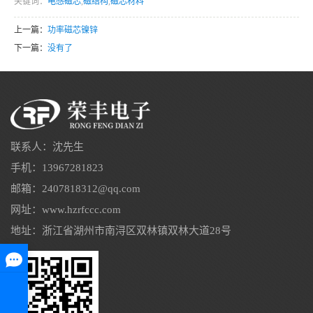
关键词：
电感磁芯
,
磁结构
,
磁芯材料
上一篇：
功率磁芯镍锌
下一篇：
没有了
联系人：沈先生
手机：13967281823
邮箱：2407818312@qq.com
网址：www.hzrfccc.com
地址：浙江省湖州市南浔区双林镇双林大道28号