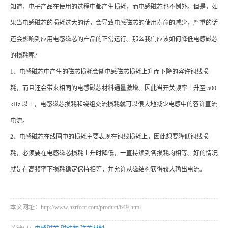
知道，电子产品在使用的过程中都产生损耗，而电感磁芯也不例外。但是，如
果当电感磁芯的损耗过大的话，会导致电感磁芯的使用寿命的减少，严重的话
还会影响到应用电感磁芯的产品的正常运行。那么我们应该如何降低电感磁芯
的损耗呢?
1、电感磁芯中产生的磁芯损耗会随电感磁芯损耗上升而下降的容许铜线损
耗，而且还会带来相同的电感磁芯材料通量激增。因此当开关频率上升至 500
kHz 以上，电感磁芯损耗和绕组交流损耗就可以很大地减少电感中的容许直流
电流。
2、电感磁芯在线圈中的损耗主要表现在铜线损耗上，因此想要降低铜线损
耗，必须要在电感磁芯损耗上升时降低，一直持续到各损耗均相等。好的情况
就是在高频率下损耗稳定保持相等，并允许从磁结构获得较大输出电流。
本文网址：http://www.hzrfccc.com/product/649.html