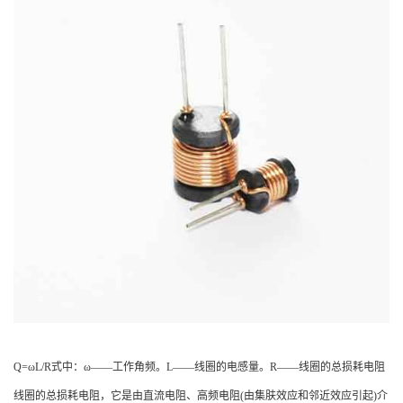
Q=ωL/R式中：ω——工作角频。L——线圈的电感量。R——线圈的总损耗电阻
线圈的总损耗电阻，它是由直流电阻、高频电阻(由集肤效应和邻近效应引起)介