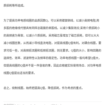
质损耗等所组成。
为了提高功率电感线圈的品质因数Q，可以采用镀银铜线，以减小高频电阻;用
多股的绝缘线代替具有同样总裁面的单股线。
以减少集肤效应;采用介质损耗小
的高频瓷为骨架，以减小介质损耗。采用磁芯虽增加了磁芯损耗，但可以大大
减小线圈匝数，从而减小导线直流电阻，对提高线圈Q值有利。
对耦合线圈，要
求可低一些，对高频扼流圈和低频扼流圈，则无要求。Q值的大小，影响回路的
选择性、效率、滤波特性以及频率的稳定性。功率电感线圈一般均希望Q值大，
但提高线圈的Q值并不是一件容易的事，因此应根据实际使用场合、对功率电感
线圈Q值提出适当的要求。
总之，绕制线圈，始终把提高Q值，降低损耗，作为考虑的重点。